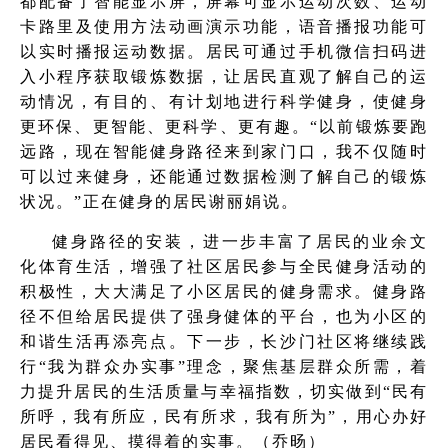
都配备了智能显示屏，屏幕可显示运动次数、运动
卡路里及使用方法动画演示功能，语音播报功能可
以实时播报运动数据。居民可通过手机微信扫码进
入小程序获取锻炼数据，让居民直观了解自己的运
动情况，有目的、有计划地进行科学健身，使健身
更环保、更智能、更科学、更有趣。“以前锻炼要跑
远路，现在智能健身路径来到家门口，我不仅随时
可以过来健身，还能通过数据检测了解自己的锻炼
状况。”正在健身的居民谢丽娟说。
健身路径的安装，进一步丰富了居民的业余文
化体育生活，增强了社区居民参与全民健身活动的
积极性，大大满足了小区居民的健身需求。健身路
径不但给居民提供了强身健体的平台，也为小区的
和谐生活再添亮点。下一步，长沙门社区将继续践
行“我为群众办实事”理念，聚焦基层群众所需，着
力提升居民的生活质量与幸福指数，切实做到“民有
所呼，我有所应，民有所求，我有所为”，用心办好
居民看得见、摸得着的实事。（乔旸）