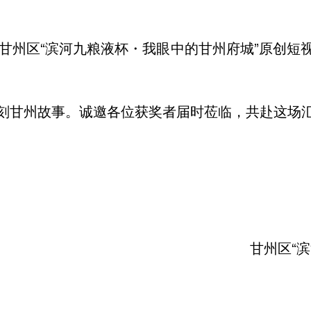
20，甘州区“滨河九粮液杯・我眼中的甘州府城”原创
刻甘州故事。诚邀各位获奖者届时莅临，共赴这场
甘州区“