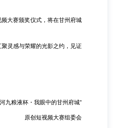
短视频大赛颁奖仪式，将在甘州府城
汇聚灵感与荣耀的光影之约，见证
滨河九粮液杯・我眼中的甘州府城”
原创短视频大赛组委会