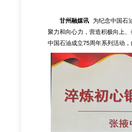
甘州融媒讯
为纪念中国石
聚力和向心力，营造积极向上、
中国石油成立75周年系列活动，