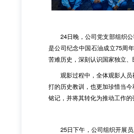
24日晚，公司党支部组织公
是公司纪念中国石油成立75周
苦难历史，深刻认识国家独立、
观影过程中，全体观影人员
打的历史教训，也更加珍惜当今
铭记，并将其转化为推动工作的
25日下午，公司组织开展