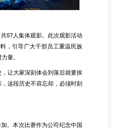
，共57人集体观影。此次观影活动
资料，引导广大干部员工重温民族
进力量。
史，让大家深刻体会到落后就要挨
示，这段历史不容忘却，必须时刻
参加。本次比赛作为公司纪念中国