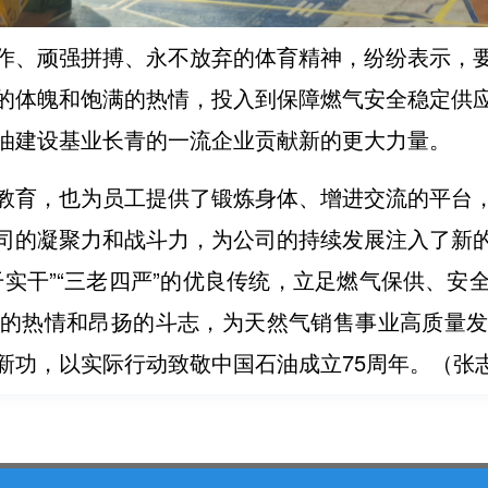
作、顽强拼搏、永不放弃的体育精神，纷纷表示，
的体魄和饱满的热情，投入到保障燃气安全稳定供
油建设基业长青的一流企业贡献新的更大力量。
教育，也为员工提供了锻炼身体、增进交流的平台
司的凝聚力和战斗力，为公司的持续发展注入了新
干实干”“三老四严”的优良传统，立足燃气保供、安
的热情和昂扬的斗志，为天然气销售事业高质量
新功，以实际行动致敬中国石油成立75周年。
（张