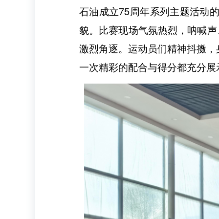
石油成立75周年系列主题活动
貌。比赛现场气氛热烈，呐喊声
激烈角逐。运动员们精神抖擞，
一次精彩的配合与得分都充分展