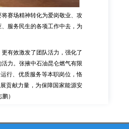
要将赛场精神转化为爱岗敬业、攻
应、服务民生的各项工作中去，为
，更有效激发了团队活力，强化了
的活力。张掖中石油昆仑燃气有限
全运行、优质服务等本职岗位，恪
发展贡献力量，为保障国家能源安
志鹏
）