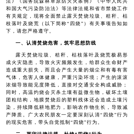
法》《国务院森林草原防灭火条例》《中华人民共
和国大气污染防治法》等法律法规和省市禁烧工作
有关规定，现将全面禁止露天焚烧垃圾、秸秆、枯
枝落叶及烧荒（以下简称“四烧”）有关事项告知如
下，请您严格遵守。
一、认清焚烧危害，筑牢思想防线
露天焚烧垃圾、秸秆、枯枝落叶及烧荒极易形
成火灾隐患，导致火灾频频发生，给群众生命财产
造成重大损失，而且会产生大量的烟尘和有毒有害
气体，危害人体健康，严重污染环境；产生的滚滚
浓烟导致能见度降低，直接对交通安全构成威胁；
同时，高温灼烧会灭杀土壤有益微生物，破坏土壤
团粒结构，地膜焚烧后的塑料残体还会造成土壤污
染，持续降低耕地肥力，影响农作物生长，导致减
产降质。广大农民朋友一定要深刻认清“四烧”行为
的现实危害，带头自觉抵制“四烧”行为。