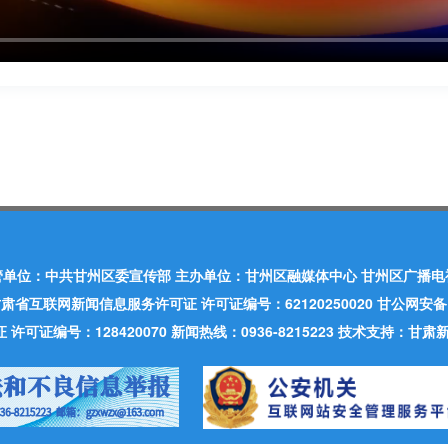
管单位：中共甘州区委宣传部 主办单位：甘州区融媒体中心 甘州区广播电
肃省互联网新闻信息服务许可证 许可证编号：62120250020 甘公网安备：620
可证编号：128420070 新闻热线：0936-8215223 技术支持：