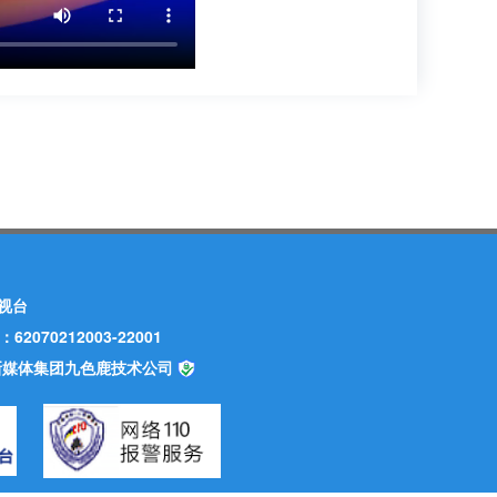
视台
70212003-22001
甘肃新媒体集团九色鹿技术公司