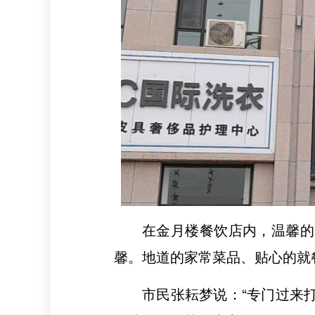
在金月楼餐饮店内，温馨的
馨。地道的家常菜品、贴心的就
市民张耘梦说：“专门过来