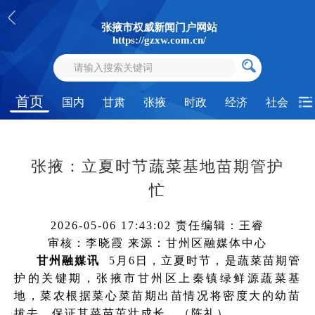
张掖市权威新闻门户网站
https://gzxw.com.cn/
首页
国内
甘肃
张掖
时政
经济
社会
​张掖：立夏时节蔬菜基地苗期管护
忙
2026-05-06 17:43:02
责任编辑：王睿
审核：李晓霞
来源：甘州区融媒体中心
甘州融媒讯
5月6日，立夏时节，是蔬菜苗期管
护的关键期，张掖市甘州区上秦镇绿鲜源蔬菜基
地，菜农根据菜心菜苗期出苗情况将密度大的幼苗
拔去，保证其菜苗茁壮成长。（陈礼）