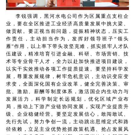
李锐强调，黑河水电公司作为区属重点支柱企
业，要在全区推进工业经济高质量发展中挑大梁、
做贡献。要正视当前问题，提振精神状态，压实工
作责任，主动担当作为，发挥好领导班子“领头
雁”作用，以上率下带头攻坚克难，抓实抓牢人才队
伍建设，精准培育引进金融、科研、市场营销、技
术等专业骨干人才，全力以赴加快推进项目建设，
以实干实效推动各项工作提质提速。要坚持科学发
展，尊重发展规律，树牢危机意识，主动识变应变
求变，全面深化国有企业改革，健全完善决策、审
批、激励、薪酬等制度体系，激活国企内生动力与
发展活力，科学制定长远规划，优化区域产业布
局，推动上下游产业链协同发展，实现产业提质升
级、企业稳健经营。要坚定发展信心，敢闯敢试、
先行先试，努力争创一流，主动跳出思维定式和路
径依赖，立足主业优势抢抓政策机遇、抢占发展风