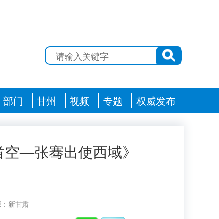
部门
甘州
视频
专题
权威发布
凿空—张骞出使西域》
源：新甘肃