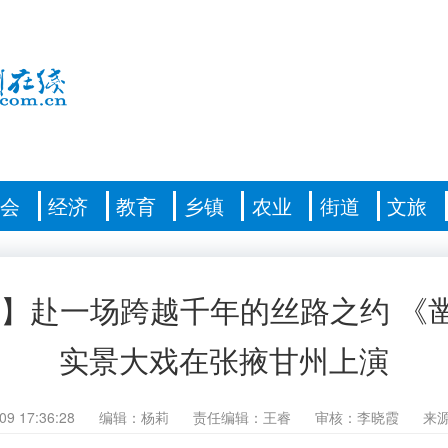
社会
经济
教育
乡镇
农业
街道
文旅
肃】赴一场跨越千年的丝路之约 《
实景大戏在张掖甘州上演
09 17:36:28
编辑：杨莉
责任编辑：王睿
审核：李晓霞
来