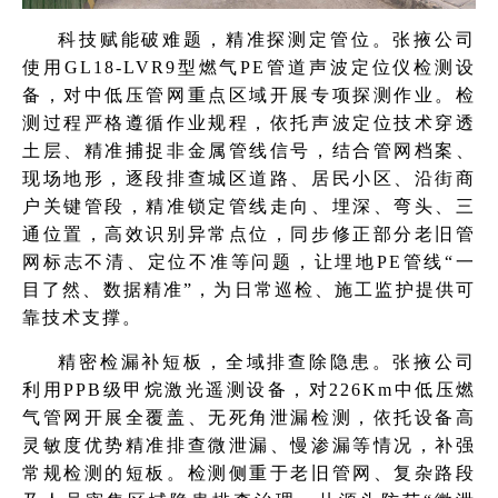
科技赋能破难题，精准探测定管位。张掖公司
使用GL18-LVR9型燃气PE管道声波定位仪检测设
备，对中低压管网重点区域开展专项探测作业。检
测过程严格遵循作业规程，依托声波定位技术穿透
土层、精准捕捉非金属管线信号，结合管网档案、
现场地形，逐段排查城区道路、居民小区、沿街商
户关键管段，精准锁定管线走向、埋深、弯头、三
通位置，高效识别异常点位，同步修正部分老旧管
网标志不清、定位不准等问题，让埋地PE管线“一
目了然、数据精准”，为日常巡检、施工监护提供可
靠技术支撑。
精密检漏补短板，全域排查除隐患。张掖公司
利用PPB级甲烷激光遥测设备，对226Km中低压燃
气管网开展全覆盖、无死角泄漏检测，依托设备高
灵敏度优势精准排查微泄漏、慢渗漏等情况，补强
常规检测的短板。检测侧重于老旧管网、复杂路段