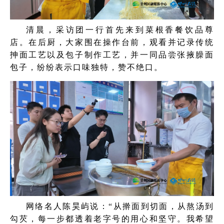
清晨，采访团一行首先来到菜根香餐饮品尊
店。在后厨，大家围在操作台前，观看并记录传统
抻面工艺以及包子制作工艺，并一同品尝张掖臊面
包子，纷纷表示口味独特，赞不绝口。
网络名人陈昊屿说：“从擀面到切面，从熬汤到
勾芡，每一步都透着老字号的用心和坚守。我希望