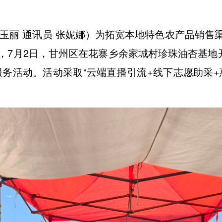
吴玉丽 通讯员 张妮娜）为拓宽本地特色农产品销
，7月2日，甘州区在花寨乡余家城村珍珠油杏基地开
服务活动。活动采取“云端直播引流+线下志愿助采+