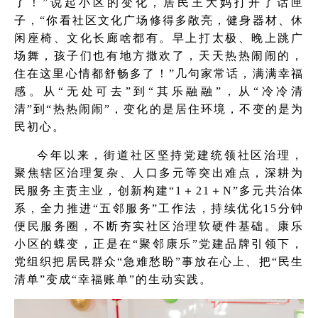
了！”说起小区的变化，居民王大妈打开了话匣
子，“你看社区文化广场修得多敞亮，健身器材、休
闲座椅、文化长廊啥都有。早上打太极、晚上跳广
场舞，孩子们也有地方撒欢了，天天热热闹闹的，
住在这里心情都舒畅多了！”
几句家常话，满满幸福
感。从“无处可去”到“其乐融融”，从“冷冷清
清”到“热热闹闹”，变化的是居住环境，不变的是为
民初心。
今年以来，街道社区坚持党建统领社区治理，
聚焦辖区治理复杂、人口多元等突出难点，深耕为
民服务主责主业，创新构建“1＋21＋N”多元共治体
系，全力推进“五邻服务”工作法，持续优化15分钟
便民服务圈，不断夯实社区治理软硬件基础。康乐
小区的蝶变，正是在“聚邻康乐”党建品牌引领下，
党组织把居民群众“急难愁盼”事放在心上、把“民生
清单”变成“幸福账单”的生动实践。