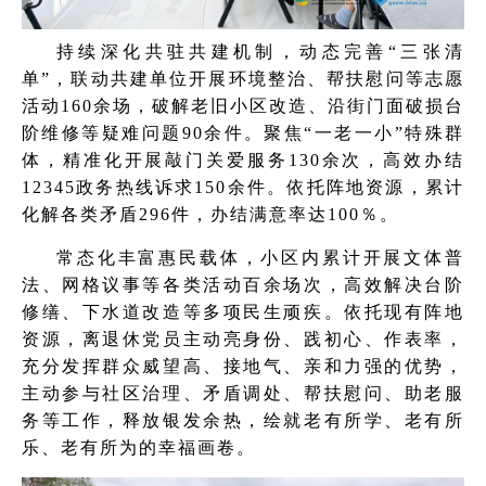
持续深化共驻共建机制，动态完善“三张清
单”，联动共建单位开展环境整治、帮扶慰问等志愿
活动160余场，破解老旧小区改造、沿街门面破损台
阶维修等疑难问题90余件。聚焦“一老一小”特殊群
体，精准化开展敲门关爱服务130余次，高效办结
12345政务热线诉求150余件。依托阵地资源，累计
化解各类矛盾296件，办结满意率达100％。
常态化丰富惠民载体，小区内累计开展文体普
法、网格议事等各类活动百余场次，高效解决台阶
修缮、下水道改造等多项民生顽疾。依托现有阵地
资源，离退休党员主动亮身份、践初心、作表率，
充分发挥群众威望高、接地气、亲和力强的优势，
主动参与社区治理、矛盾调处、帮扶慰问、助老服
务等工作，释放银发余热，绘就老有所学、老有所
乐、老有所为的幸福画卷。