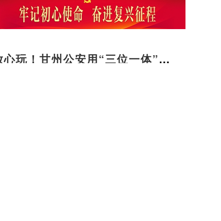
放心玩！甘州公安用“三位一体”警
旅途暖意
筑牢屠宰监管网 守牢群众“放心肉”入口关
用心用情护航人民群众健康
友好型城市我们在行动】甘州：社区养老服务阵
福“夕阳红”
火爆！平山湖大峡谷玩法上新，实景剧本游带火
谷热”
行 看振兴】守望祁连山色 绘就甘州乡村全面振
景
梁家墩镇：盛夏育苗不停歇 抢抓农时备栽忙
暖心托管班 解锁童趣好时光