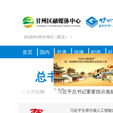
2026年08月08日
(
周五
)
~
首页
国内
甘肃
张掖
时政
总书记的人民
们一起在这里站岗
习近平总书记重要指示激励海
习近平主席引领人工智能