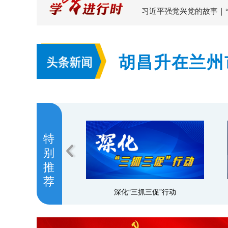
习近平强党兴党的故事｜
胡昌升在兰州
持续加大风险
特
别
推
荐
深化“三抓三促”行动