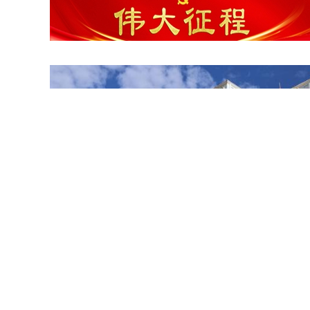
建设友好型城市我们在行动

云映木塔 韵满甘州 夏日甘州木塔尽显千年古