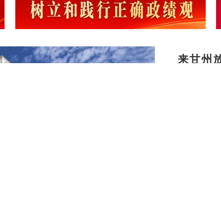
来甘州
务守护
甘州：
甘州：
【建设

地点亮幸
暑期档
河西“峡
【乡村
兴新图
甘州区
建之美
甘州：