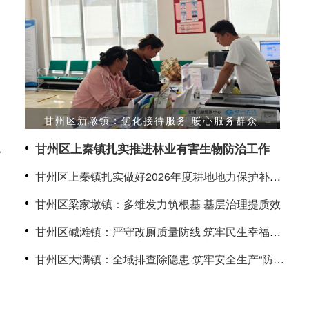
甘州区新墩镇：优化接待服务 暖心服务群众
生
甘州区上秦镇扎实推进林业有害生物防治工作
甘州区上秦镇扎实做好2026年度耕地地力保护补贴
发放工作
甘州区梁家墩镇：多维发力筑根基 基层治理提质效
层
甘州区碱滩镇：严守改厕质量防线 筑牢民生幸福底
色
甘州区大满镇：全域排查除隐患 筑牢安全生产“防护
网”