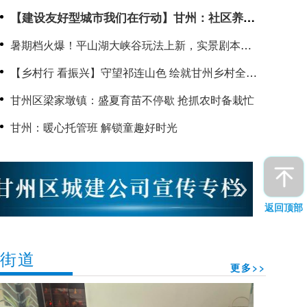
【建设友好型城市我们在行动】甘州：社区养老
服务阵地点亮幸福“夕阳红”
暑期档火爆！平山湖大峡谷玩法上新，实景剧本游
带火河西“峡谷热”
【乡村行 看振兴】守望祁连山色 绘就甘州乡村全面
振兴新图景
甘州区梁家墩镇：盛夏育苗不停歇 抢抓农时备栽忙
甘州：暖心托管班 解锁童趣好时光
返回顶部
街道
更多>>