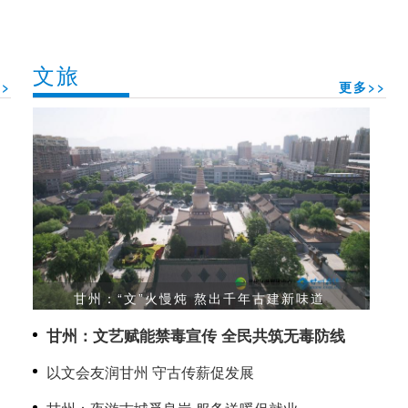
文旅
>
更多>>
甘州：“文”火慢炖 熬出千年古建新味道
甘州：文艺赋能禁毒宣传 全民共筑无毒防线
以文会友润甘州 守古传薪促发展