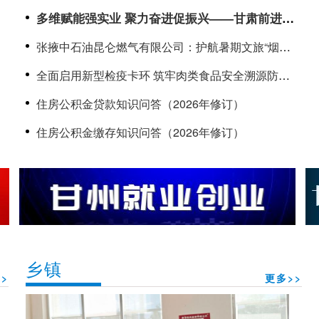
多维赋能强实业 聚力奋进促振兴——甘肃前进集
团高质量发展综述
张掖中石油昆仑燃气有限公司：护航暑期文旅“烟火
气” 上门“体检”守牢用气安全线
全面启用新型检疫卡环 筑牢肉类食品安全溯源防线
——甘肃黑河绿源肉业生猪产品实现全程数字化溯
住房公积金贷款知识问答（2026年修订）
源
住房公积金缴存知识问答（2026年修订）
乡镇
>
更多>>