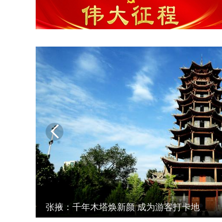
深化“三抓三促”行动

甘州区碱滩镇：良种兴牧 绘就产业振兴新图