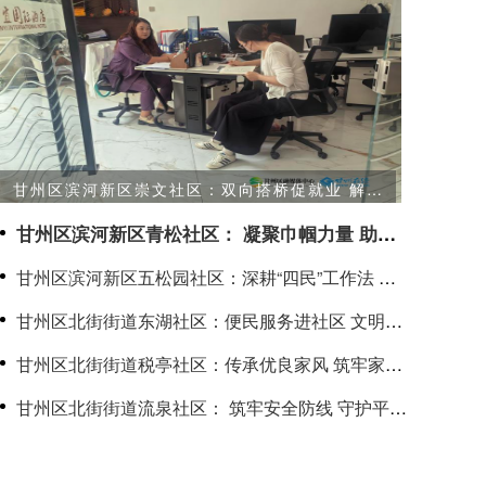
甘州区滨河新区崇文社区：双向搭桥促就业 解锁
就近择业新模式
甘州区滨河新区青松社区： 凝聚巾帼力量 助力
基层治理
甘州区滨河新区五松园社区：深耕“四民”工作法 抓
实“四化”治理路
甘州区北街街道东湖社区：便民服务进社区 文明实
践暖民心
甘州区北街街道税亭社区：传承优良家风 筑牢家庭
廉洁防线
甘州区北街街道流泉社区： 筑牢安全防线 守护平安
社区