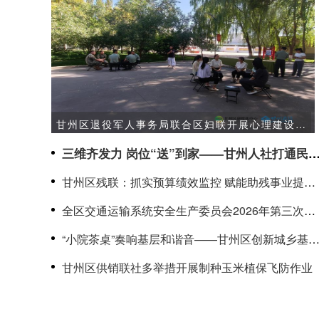
甘州区退役军人事务局联合区妇联开展心理建设拓
展进军营活动
三维齐发力 岗位“送”到家——甘州人社打通民
服务“最后一公里”
甘州区残联：抓实预算绩效监控 赋能助残事业提质
增效
全区交通运输系统安全生产委员会2026年第三次全
体（扩大）会议暨交通运输领域防汛抗旱防震减灾
“小院茶桌”奏响基层和谐音——甘州区创新城乡基
工作部署会议召开
社会治理缩影
甘州区供销联社多举措开展制种玉米植保飞防作业