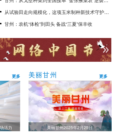
甘州：从戈壁种菜到全国接单 “金张掖菜农”逆袭致
富路
从试验田走向规模化，这项玉米制种新技术守护国
家粮食安全
甘州：农机“体检”到田头 备战“三夏”保丰收
美丽甘州
更多
更多
市场活力
美丽甘州2025年2月25日