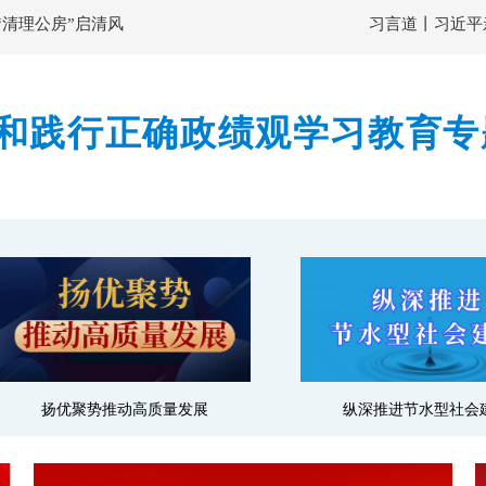
“清理公房”启清风
习言道丨习近平
和践行正确政绩观学习教育专
上强调 准确把握立党为公为
硬能力推动主动创稳提质增效
肃法治甘肃
纵深推进节水型社会建设
结对帮扶·爱心甘