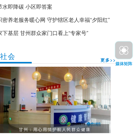
节水即降碳 小区即答案
织密养老服务暖心网 守护辖区老人幸福“夕阳红”
家下基层 甘州群众家门口看上“专家号”
社会
更多>>
媒体矩阵
甘州：用心用情护航人民群众健康