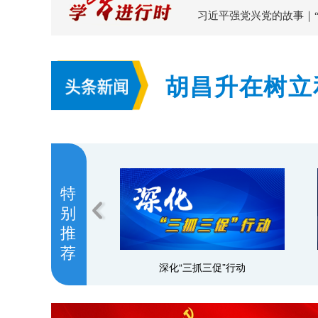
习近平强党兴党的故事｜
胡昌升在树立
部专题研讨班
总要求 以过
特
别
推
荐
扬优聚势推动高质量发展