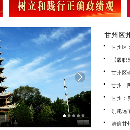
甘州区扎
甘州区
【履职
以旅彰
甘州区

甘州：
甘州：
别跑远
景
清廉甘