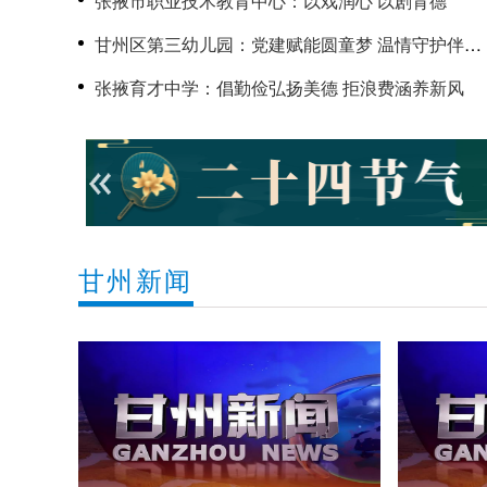
张掖市职业技术教育中心：以戏润心 以剧育德
甘州区第三幼儿园：党建赋能圆童梦 温情守护伴成
长
张掖育才中学：倡勤俭弘扬美德 拒浪费涵养新风
甘州新闻