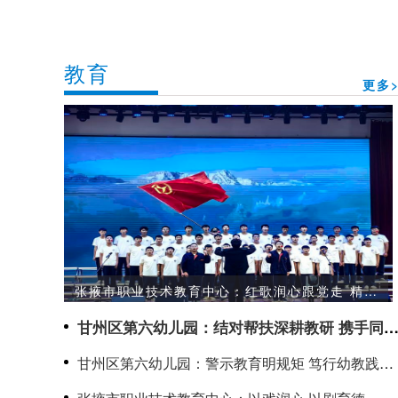
教育
更多>
张掖市职业技术教育中心：红歌润心跟党走 精技
笃行向未来
甘州区第六幼儿园：结对帮扶深耕教研 携手同行
聚力成长
甘州区第六幼儿园：警示教育明规矩 笃行幼教践初
心