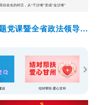
亲自命名的村庄，从“干沙滩”变成“金沙滩”
题党课暨全省政法领导干
民造福科学决策真抓实干
 加力建设更高水平平安甘
州
乡村行·看振兴
建设