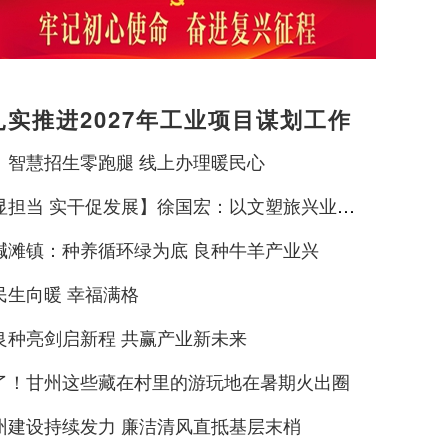
实推进2027年工业项目谋划工作
：智慧招生零跑腿 线上办理暖民心
显担当 实干促发展】徐国宏：以文塑旅兴业态
文惠民生
碱滩镇：种养循环绿为底 良种牛羊产业兴
民生向暖 幸福满格
良种亮剑启新程 共赢产业新未来
了！甘州这些藏在村里的游玩地在暑期火出圈
州建设持续发力 廉洁清风直抵基层末梢