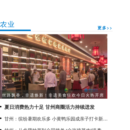
农业
更多>>
丝路飘香，非遗焕新！非遗美食狂欢今日火热开席
夏日消费热力十足 甘州商圈活力持续迸发
甘州：缤纷暑期欢乐多 小黄鸭乐园成亲子打卡新热
点