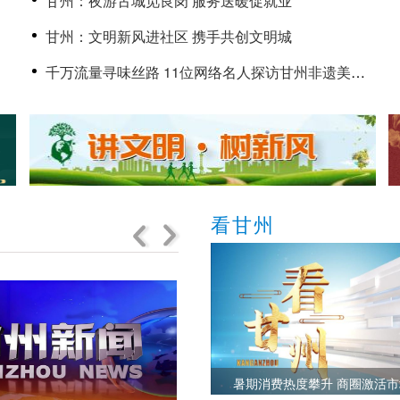
甘州：夜游古城觅良岗 服务送暖促就业
甘州：文明新风进社区 携手共创文明城
千万流量寻味丝路 11位网络名人探访甘州非遗美食
的传承与创新
看甘州
暑期消费热度攀升 商圈激活