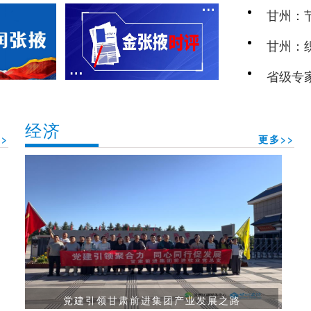
甘州：
甘州：
省级专
经济
>
更多>>
党建引领甘肃前进集团产业发展之路