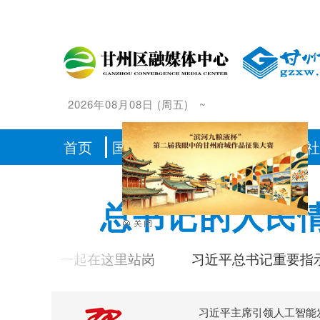
2026年08月08日
(
周五
)
~
首页
国内
甘肃
张掖
时政
总书记的人民
和你们一起在这里站岗
习近平总书记重要指示激
习近平主席引领人工智能