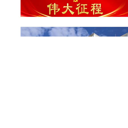
建设友好型城市我们在行动

云映木塔 韵满甘州 夏日甘州木塔尽显千年古