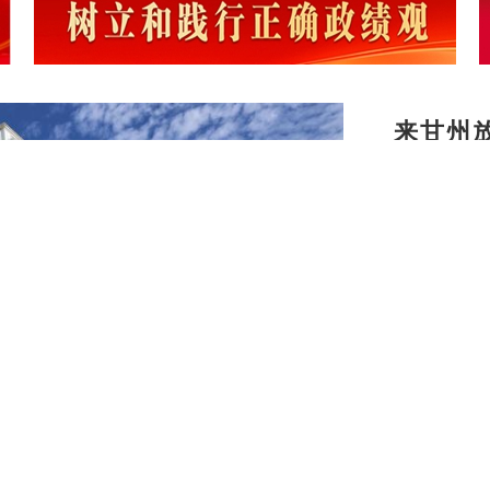
来甘州
务守护
甘州：
甘州：
【建设

地点亮幸
暑期档
河西“峡
【乡村
兴新图
甘州区
建之美
甘州：