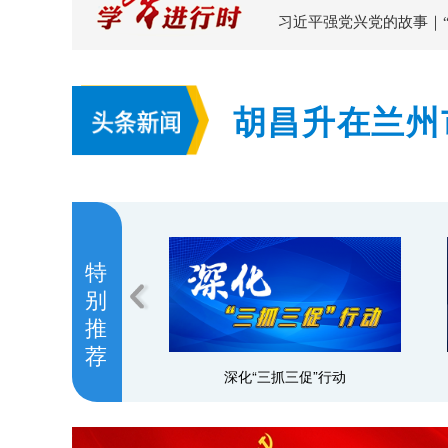
习近平强党兴党的故事｜
胡昌升在兰州
持续加大风险
特
别
推
荐
深化“三抓三促”行动