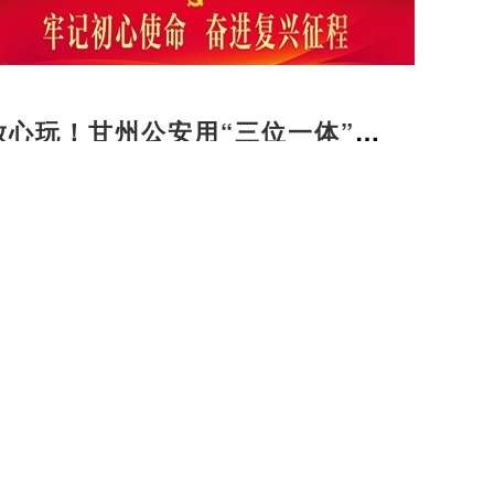
放心玩！甘州公安用“三位一体”警
旅途暖意
筑牢屠宰监管网 守牢群众“放心肉”入口关
用心用情护航人民群众健康
友好型城市我们在行动】甘州：社区养老服务阵
福“夕阳红”
火爆！平山湖大峡谷玩法上新，实景剧本游带火
谷热”
行 看振兴】守望祁连山色 绘就甘州乡村全面振
景
梁家墩镇：盛夏育苗不停歇 抢抓农时备栽忙
暖心托管班 解锁童趣好时光