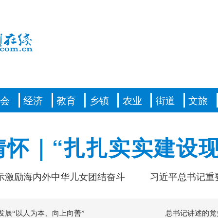
社会
经济
教育
乡镇
农业
街道
文旅
情怀｜“扎扎实实建设现
励海内外中华儿女团结奋斗
习近平总书记重要论
发展“以人为本、向上向善”
总书记讲述的党