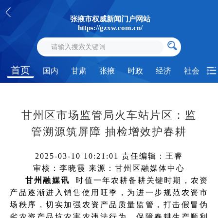
张掖市权威新闻门户网站
https://gzxw.com.cn/
首页
国内
甘肃
张掖
时政
经济
社会
甘州区市场监管局火车站片区：监
管溯源筑屏障 抽检增效护春耕
2025-03-10 10:21:01
责任编辑：王睿
审核：李晓霞
来源：甘州区融媒体中心
甘州融媒讯
时值一年农耕备耕关键时期，农资
产品逐渐进入销售使用旺季，为进一步规范农资市
场秩序，切实加强农资产品质量监管，打击假冒伪
劣农资产品坑农害农违法行为，保障春耕生产顺利