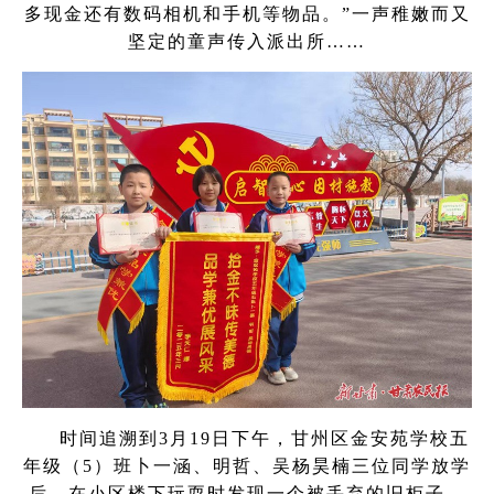
多现金还有数码相机和手机等物品。”一声稚嫩而又
坚定的童声传入派出所……
时间追溯到3月19日下午，甘州区金安苑学校五
年级（5）班卜一涵、明哲、吴杨昊楠三位同学放学
后，在小区楼下玩耍时发现一个被丢弃的旧柜子，