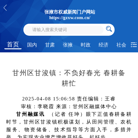
张掖市权威新闻门户网站
https://gzxw.com.cn/
首页
国内
甘肃
张掖
时政
经济
社会
甘州区甘浚镇：不负好春光 春耕备
耕忙
2025-04-08 15:06:58
责任编辑：王睿
审核：李晓霞
来源：甘州区融媒体中心
甘州融媒讯
（记者 任珅）眼下正值春耕备耕
时节，甘州区甘浚镇积极谋划，从田间管理、农机
服务、物资储备、技术指导等方面入手，多措并
举，为实现农业增产增收开好头、起好步。