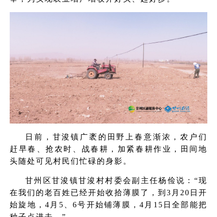
日前，甘浚镇广袤的田野上春意渐浓，农户们
赶早春、抢农时、战春耕，加紧春耕作业，田间地
头随处可见村民们忙碌的身影。
甘州区甘浚镇甘浚村村委会副主任杨俭说：“现
在我们的老百姓已经开始收拾薄膜了，到3月20日开
始旋地，4月5、6号开始铺薄膜，4月15日全部能把
种子点进去。”