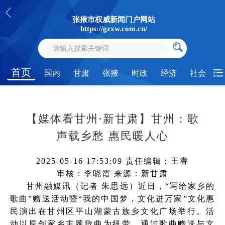
张掖市权威新闻门户网站
https://gzxw.com.cn/
首页
国内
甘肃
张掖
时政
经济
社会
【媒体看甘州·新甘肃】甘州：歌
声载乡愁 惠民暖人心
2025-05-16 17:53:09
责任编辑：王睿
审核：李晓霞
来源：新甘肃
甘州融媒讯（记者 朱思远）近日，“写给家乡的
歌曲”赠送活动暨“我的中国梦，文化进万家”文化惠
民演出在甘州区平山湖蒙古族乡文化广场举行。活
动以原创家乡主题歌曲为纽带，通过歌曲赠送与文