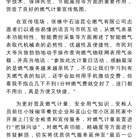
学技术、保障民生、节能减排等方面的重要作用，
营造了良好的燃气计量宣传氛围。
在宣传现场，张掖中石油昆仑燃气有限公司志
愿者们以通俗易懂的语言与市民互动，从燃气表基
本功能特性、智能费控采集等方面阐述了智能燃气
表取代机械表的必然性、优越性及便捷性。市民刘
大爷兴致勃勃地动手操作查询燃气物联网表用气余
额，并高兴地说：“参加此次计量日活动，感触最深
的是燃气服务越来越亲民了，不仅让我们学习到有
关燃气表的知识，还学会如何用手机微信交费，你
看我手指点几下不到1分钟燃气费就交好了，连门都
不用出，真是方便又快捷。”
为更好普及燃气计量、安全用气知识，安检人
员前往小辣椒等餐饮企业和蓝山公馆小区居民家中
开展上门安全检查和宣传服务，对燃气计量装置进
行“把脉问诊”，对燃气表功能、精确度等方面进行
答疑解惑，切实将优质供气服务延伸至“最后一公