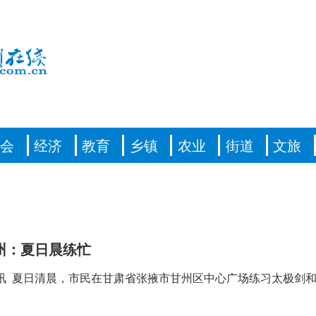
社会
经济
教育
乡镇
农业
街道
文旅
州：夏日晨练忙
讯 夏日清晨，市民在甘肃省张掖市甘州区中心广场练习太极剑和太