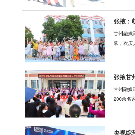
张掖：
甘州融媒
跃，欢庆
张掖甘
甘州融媒
200余
央视综