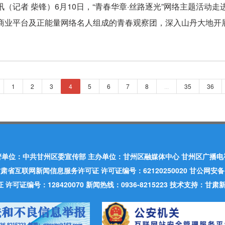
讯（记者 柴锋）6月10日，“青春华章·丝路逐光”网络主题活
商业平台及正能量网络名人组成的青春观察团，深入山丹大地开展
1
2
3
4
5
6
7
8
...
35
36
管单位：中共甘州区委宣传部 主办单位：甘州区融媒体中心 甘州区广播电
肃省互联网新闻信息服务许可证 许可证编号：62120250020 甘公网安备：620
可证编号：128420070 新闻热线：0936-8215223 技术支持：