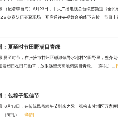
讯 （记者李自海）6月23日，中央广播电视总台综艺频道《全
22支参赛队伍齐聚现场，开启通往央视舞台的线下选拔，节目丰富
州：夏至时节田野满目青绿
讯 夏至时节，在张掖市甘州区碱滩镇野水地村的田野里，整齐
顶着烈日在田间锄草，放眼远望天高地阔满目青绿。（陈礼）...
甘州：包粽子迎佳节
讯 6月18日，在传统民俗端午节到来之际，张掖市甘州区万家
（陈礼）...
[详情]