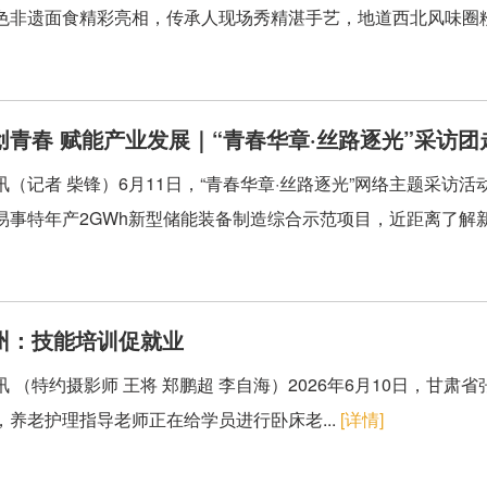
色非遗面食精彩亮相，传承人现场秀精湛手艺，地道西北风味圈粉无
创青春 赋能产业发展｜“青春华章·丝路逐光”采访
讯（记者 柴锋）6月11日，“青春华章·丝路逐光”网络主题采
易事特年产2GWh新型储能装备制造综合示范项目，近距离了解新
州：技能培训促就业
讯 （特约摄影师 王将 郑鹏超 李自海）2026年6月10日，甘
，养老护理指导老师正在给学员进行卧床老...
[详情]