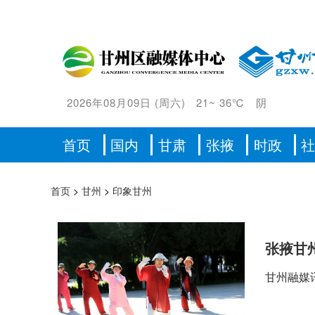
2026年08月09日
(
周六
)
21
~
36℃
阴
首页
国内
甘肃
张掖
时政
首页
>
甘州
>
印象甘州
张掖甘
甘州融媒