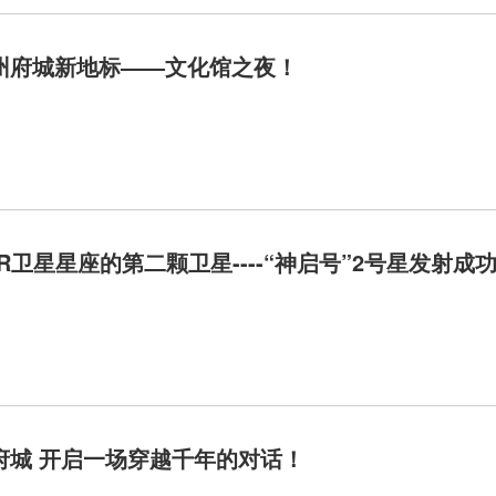
州府城新地标——文化馆之夜！
R卫星星座的第二颗卫星----“神启号”2号星发射成
府城 开启一场穿越千年的对话！