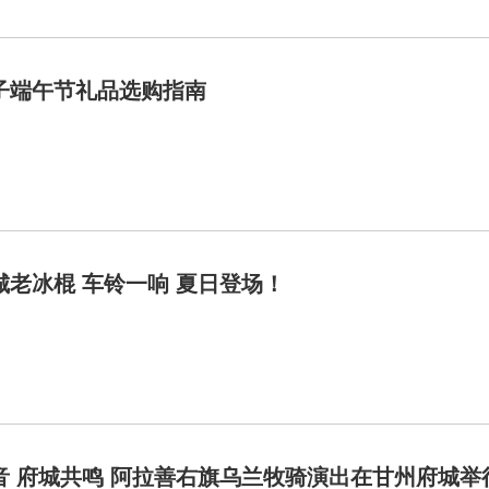
子端午节礼品选购指南
城老冰棍 车铃一响 夏日登场！
音 府城共鸣 阿拉善右旗乌兰牧骑演出在甘州府城举