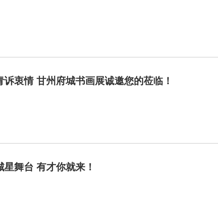
青诉衷情 甘州府城书画展诚邀您的莅临！
城星舞台 有才你就来！