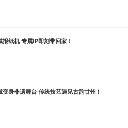
城报纸机 专属IP即刻带回家！
城变身非遗舞台 传统技艺遇见古韵甘州！