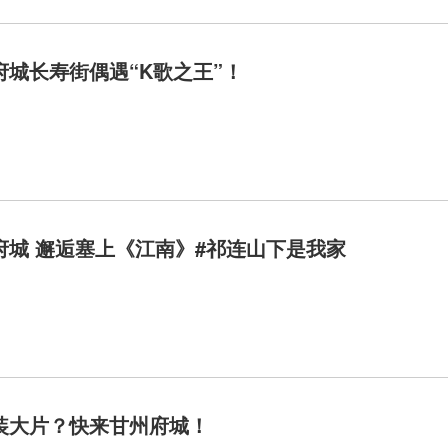
府城长寿街偶遇“K歌之王”！
“音”动府城 邂逅塞上《江南》#祁连山下是我家
装大片？快来甘州府城！