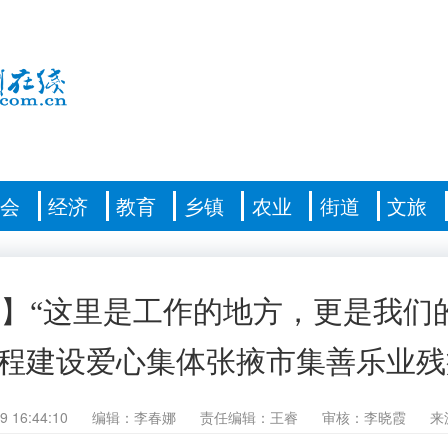
社会
经济
教育
乡镇
农业
街道
文旅
】“这里是工作的地方，更是我们
工程建设爱心集体张掖市集善乐业
9 16:44:10
编辑：李春娜
责任编辑：王睿
审核：李晓霞
来