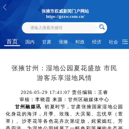
张掖市权威新闻门户网站
https://gzxw.com.cn/
首页
国内
甘肃
张掖
时政
经济
社会
张掖甘州：湿地公园夏花盛放 市民
游客乐享湿地风情
2026-05-29 17:41:07
责任编辑：王睿
审核：李晓霞
来源：甘州区融媒体中心
甘州融媒讯
初夏时节，甘肃张掖国家湿地公园
化身花的海洋，月季、玫瑰、大滨菊、忘忧草（萱
草）、沙枣花等各色花卉次第绽放，姹紫嫣红、芳
香四溢，为湿地公园铺展了一幅色彩斑斓的生态画