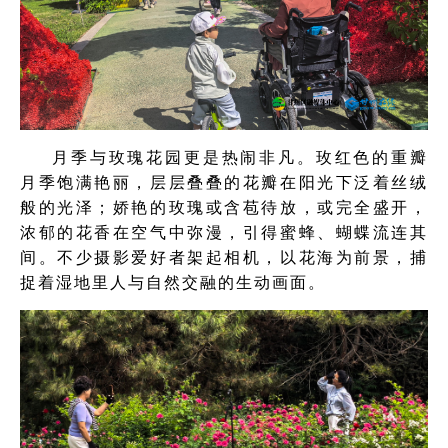
月季与玫瑰花园更是热闹非凡。玫红色的重瓣
月季饱满艳丽，层层叠叠的花瓣在阳光下泛着丝绒
般的光泽；娇艳的玫瑰或含苞待放，或完全盛开，
浓郁的花香在空气中弥漫，引得蜜蜂、蝴蝶流连其
间。不少摄影爱好者架起相机，以花海为前景，捕
捉着湿地里人与自然交融的生动画面。