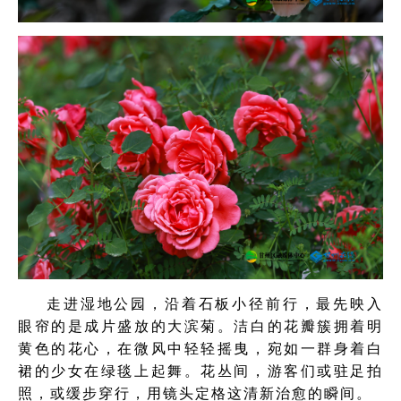
走进湿地公园，沿着石板小径前行，最先映入
眼帘的是成片盛放的大滨菊。洁白的花瓣簇拥着明
黄色的花心，在微风中轻轻摇曳，宛如一群身着白
裙的少女在绿毯上起舞。花丛间，游客们或驻足拍
照，或缓步穿行，用镜头定格这清新治愈的瞬间。