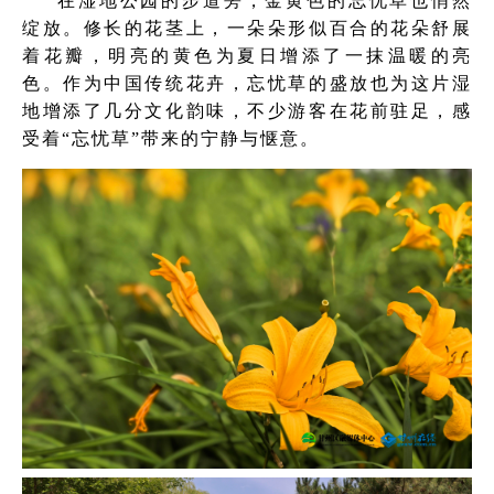
在湿地公园的步道旁，金黄色的忘忧草也悄然
绽放。修长的花茎上，一朵朵形似百合的花朵舒展
着花瓣，明亮的黄色为夏日增添了一抹温暖的亮
色。作为中国传统花卉，忘忧草的盛放也为这片湿
地增添了几分文化韵味，不少游客在花前驻足，感
受着“忘忧草”带来的宁静与惬意。