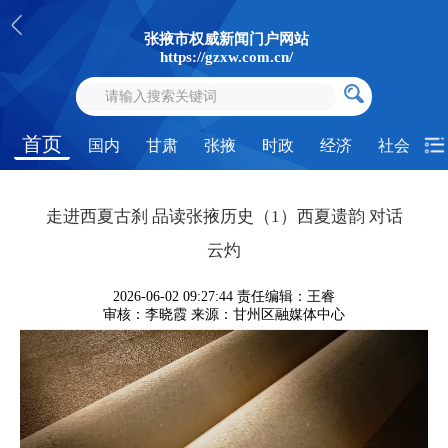
张掖市权威新闻门户网站
https://gzxw.com.cn/
首页
国内
甘肃
张掖
时政
经济
社会
走进西夏古刹 品读张掖历史（1）西夏遗韵 对话
云灼
2026-06-02 09:27:44
责任编辑：王睿
审核：李晓霞
来源：甘州区融媒体中心