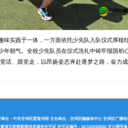
趣味实践于一体，一方面依托少先队入队仪式厚植
少年朝气。全校少先队员在仪式洗礼中铸牢报国初
党话、跟党走，以昂扬姿态奔赴逐梦之路，奋力
管单位：中共甘州区委宣传部 主办单位：甘州区融媒体中心 甘州区广播电
肃省互联网新闻信息服务许可证 许可证编号：62120250020 甘公网安备：620