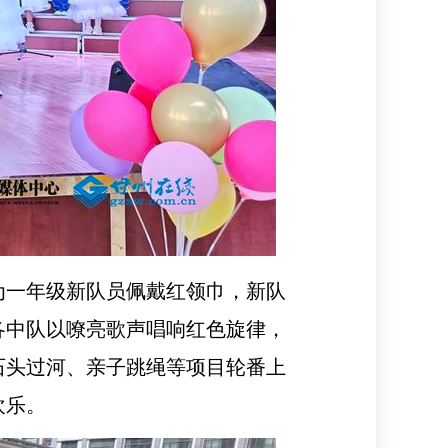
为一年级新队员佩戴红领巾，新队
各中队以嘹亮歌声唱响红色旋律，
石头过河、亲子跳绳等项目轮番上
欢乐。