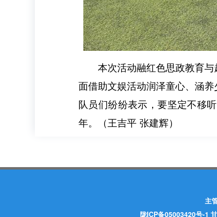
本次活动融红色思政教育与
面借助文娱活动润泽童心、涵养
队员们纷纷表示，要坚定不移听
年。
（王吉平 张建辉）
主
陇ICP备05003420号-1
甘