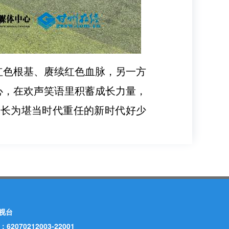
红色根基、赓续红色血脉，另一方
心，在欢声笑语里积蓄成长力量，
成长为堪当时代重任的新时代好少
视台
70212003-22001