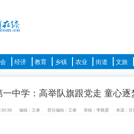
社会
经济
教育
乡镇
农业
街道
文旅
第一中学：高举队旗跟党走 童心逐
:30:36
编辑：王睿
责任编辑：王睿
审核：李晓霞
来源：甘