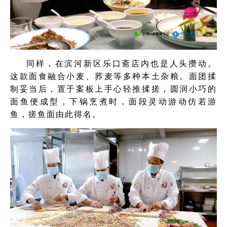
同样，在滨河新区乐口斋店内也是人头攒动。
这款面食融合小麦、荞麦等多种本土杂粮。面团揉
制妥当后，置于案板上手心轻推揉搓，圆润小巧的
面鱼便成型，下锅烹煮时，面段灵动游动仿若游
鱼，搓鱼面由此得名。