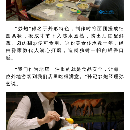
“炒炮”得名于外形特色，制作时将面团搓成细
圆条状，揪成寸节下入沸水煮熟，捞出后搭配鲜
蔬、卤肉翻炒便可食用。这份美食传承数十年，经
由孙家数代人潜心打磨，造就独树一帜的鲜香口
感。
“我们作为老店，注重的就是食品安全，让每一
位外地游客到我们店里吃得满意。”孙记炒炮经理孙
艺说。