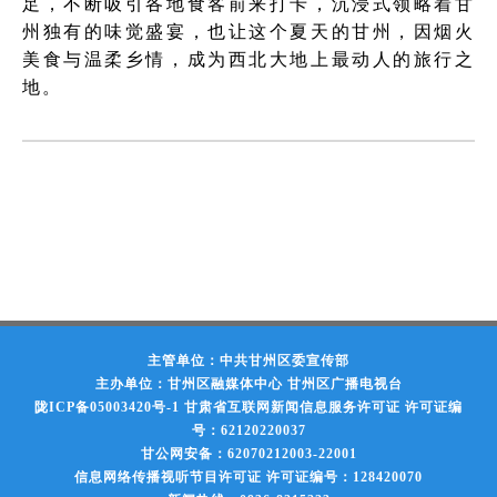
足，不断吸引各地食客前来打卡，沉浸式领略着甘
州独有的味觉盛宴，也让这个夏天的甘州，因烟火
美食与温柔乡情，成为西北大地上最动人的旅行之
地。
主管单位：中共甘州区委宣传部
主办单位：甘州区融媒体中心 甘州区广播电视台
陇ICP备05003420号-1
甘肃省互联网新闻信息服务许可证 许可证编
号：62120220037
甘公网安备：62070212003-22001
信息网络传播视听节目许可证 许可证编号：128420070