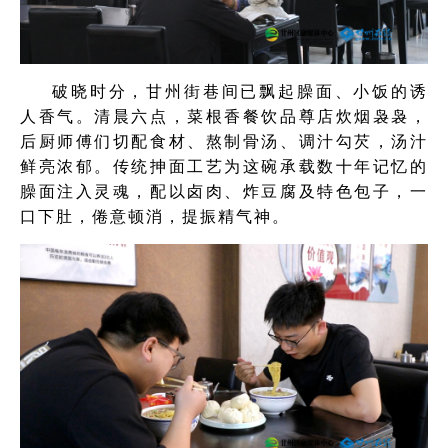
破晓时分，甘州街巷间已飘起臊面、小饭的诱
人香气。清晨六点，菜根香餐饮品尊店炊烟袅袅，
后厨师傅们切配食材、熬制骨汤、调汁勾芡，汤汁
鲜亮浓郁。传统抻面工艺为这碗承载数十年记忆的
臊面注入灵魂，配以卤肉、炸豆腐及特色包子，一
口下肚，倦意顿消，提振精气神。