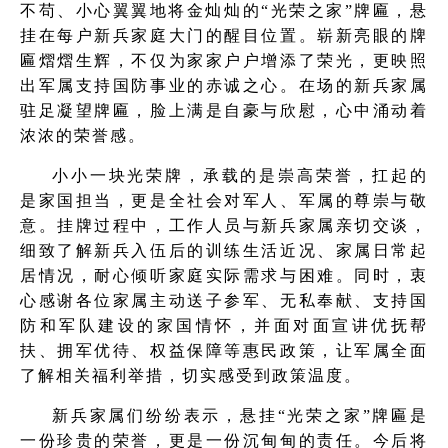
不苟、小心翼翼地将金灿灿的“光荣之家”牌匾，悬
挂在每户新兵家庭大门的醒目位置。崭新亮眼的牌
匾熠熠生辉，不仅为家家户户增添了荣光，更映照
出军属支持国防事业的赤诚之心。在场的新兵家属
驻足凝望牌匾，脸上满是自豪与欣慰，心中涌动着
浓浓的荣誉感。
小小一块光荣牌，承载的是崇高荣誉，扛起的
是家国担当，更是全社会对军人、军属的尊崇与敬
意。挂牌过程中，工作人员与新兵家属亲切交谈，
细致了解新兵入伍后的训练生活近况、家属日常起
居情况，耐心倾听家庭实际需求与困难。同时，衷
心感谢各位家属主动送子参军、无私奉献、支持国
防和军队建设的家国情怀，并面对面宣讲优抚帮
扶、拥军优待、权益保障等惠民政策，让军属全面
了解相关福利举措，切实感受到政策温度。
新兵家属们纷纷表示，悬挂“光荣之家”牌匾是
一份珍贵的荣誉，更是一份沉甸甸的责任。今后将