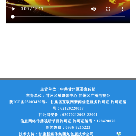
主管单位：中共甘州区委宣传部
主办单位：甘州区融媒体中心 甘州区广播电视台
陇ICP备05003420号-1
甘肃省互联网新闻信息服务许可证 许可证编
号：62120220037
甘公网安备：62070212003-22001
信息网络传播视听节目许可证 许可证编号：128420070
新闻热线：0936-8215223
技术支持：甘肃新媒体集团九色鹿技术公司