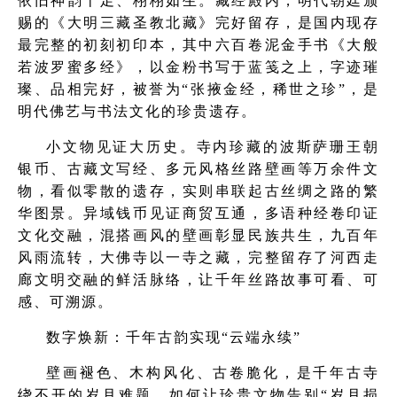
依旧神韵十足、栩栩如生。藏经殿内，明代朝廷颁
赐的《大明三藏圣教北藏》完好留存，是国内现存
最完整的初刻初印本，其中六百卷泥金手书《大般
若波罗蜜多经》，以金粉书写于蓝笺之上，字迹璀
璨、品相完好，被誉为“张掖金经，稀世之珍”，是
明代佛艺与书法文化的珍贵遗存。
小文物见证大历史。寺内珍藏的波斯萨珊王朝
银币、古藏文写经、多元风格丝路壁画等万余件文
物，看似零散的遗存，实则串联起古丝绸之路的繁
华图景。异域钱币见证商贸互通，多语种经卷印证
文化交融，混搭画风的壁画彰显民族共生，九百年
风雨流转，大佛寺以一寺之藏，完整留存了河西走
廊文明交融的鲜活脉络，让千年丝路故事可看、可
感、可溯源。
数字焕新：千年古韵实现“云端永续”
壁画褪色、木构风化、古卷脆化，是千年古寺
绕不开的岁月难题。如何让珍贵文物告别“岁月损