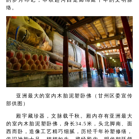
络。
亚洲最大的室内木胎泥塑卧佛（甘州区委宣传
部供图）
殿宇藏珍器，文脉载千秋。殿内存有亚洲最大
的室内木胎泥塑卧佛，身长34.5米，头北脚南、面
西而卧，造像工艺精巧细腻，历经千年补塑修缮，