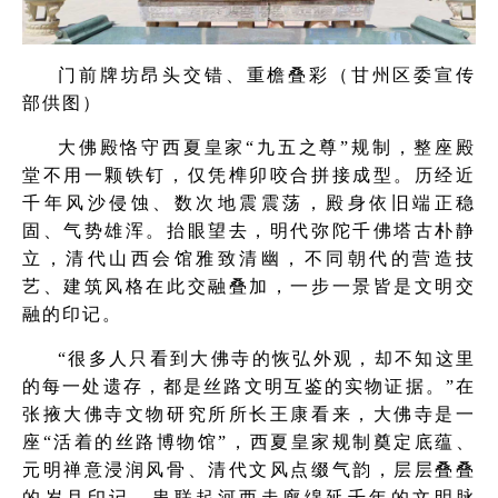
门前牌坊昂头交错、重檐叠彩（甘州区委宣传
部供图）
大佛殿恪守西夏皇家“九五之尊”规制，整座殿
堂不用一颗铁钉，仅凭榫卯咬合拼接成型。历经近
千年风沙侵蚀、数次地震震荡，殿身依旧端正稳
固、气势雄浑。抬眼望去，明代弥陀千佛塔古朴静
立，清代山西会馆雅致清幽，不同朝代的营造技
艺、建筑风格在此交融叠加，一步一景皆是文明交
融的印记。
“很多人只看到大佛寺的恢弘外观，却不知这里
的每一处遗存，都是丝路文明互鉴的实物证据。”在
张掖大佛寺文物研究所所长王康看来，大佛寺是一
座“活着的丝路博物馆”，西夏皇家规制奠定底蕴、
元明禅意浸润风骨、清代文风点缀气韵，层层叠叠
的岁月印记，串联起河西走廊绵延千年的文明脉