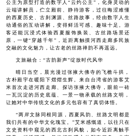
公主为原型打造的数字人“云灼公主”，化身灵动的
云端讲解员，伫立殿前、静待游客，过往晦涩难懂
的西夏历史、古刹渊源、丝路故事，经由数字人生
动通俗的互动讲解，变得鲜活可感、趣味十足。游
客还能沉浸式体验西夏服饰换装、古丝路场景还
原，一键“穿越千年”，近距离触摸河西走廊多民族
交融的文化魅力，让古老的丝路禅韵不再遥远。
文旅融合：“古韵新声”绽放时代风华
晴日当空，晨光漫过张掖大佛寺的飞檐斗拱，
古朴殿宇在暖阳下熠熠生辉。来自台湾省的游客艾
米首次走进河西走廊、探访张掖大佛寺，眼前一砖
一瓦沉淀的历史底蕴、一景一物承载的丝路文明，
让她对中华传统文化的多元包容有了真切体悟。
“两岸文脉同根同源，西夏风韵、丝路文明都是
我们共有的中华文化瑰宝。”艾米感慨道，以往只在
文史资料中窥见的西北古刹风貌，如今近距离触手