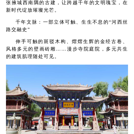
张掖城西南隅的古建，让跨越千年的文明瑰宝，在
新时代绽放璀璨光芒。
千年文脉：一部立体可触、生生不息的“河西丝
路交融史”
伸手可触的斑驳木构、熠熠生辉的金经古卷、
风格多元的壁画砖雕……漫步寺院庭院，多元共生
的建筑肌理随处可见。