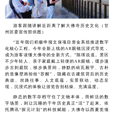
游客跟随讲解近距离了解大佛寺历史文化（甘
州区委宣传部供图）
“近年我们积极申报文保项目资金系统推进数字
化核心工程。今年全新上线的AR眼镜沉浸式导览，
成为游客读懂大佛寺的全新方式。”陈瑛说道。景区
不少年轻人、亲子家庭戴上轻便的AR眼镜，缓步漫
步古刹庭院，移步换景间，静默的砖瓦殿宇、古朴
的造像壁画纷纷“苏醒”，隐藏在古建筑背后的历史
典故、丝路往事、人文底蕴，实景联动、动态呈
现，沉浸式的体验让游览告别枯燥、充满温度。
静态的数字存档守住了文物本体，而鲜活的数
字场景，则让沉睡的千年历史真正“活”了起来。依
托腾讯“探元计划”的科技赋能，大佛寺以西夏党项