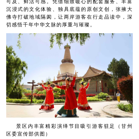
可及、鲜活可感。凭借细致暖心的配套服务、丰富
沉浸式的文化体验、独具底蕴的原创文创，张掖大
佛寺打破地域隔阂，让两岸游客在行走品读中，深
切感悟千年中华文脉的厚重与璀璨。
景区内丰富精彩演绎节目吸引游客驻足（甘州
区委宣传部供图）