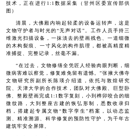
技术，正在进行1:1数据采集（甘州区委宣传部供
图）
清晨，大佛殿内响起轻柔的设备运转声，这是
文物守护者与时光的“无声对话”。工作人员手持三
维激光扫描设备，一抹淡去的壁画残色、一道细微
的木构裂痕、一寸风化的构件肌理，都被高精度精
准捕捉、完整记录，丝毫不漏。
“在过去，文物修缮全凭匠人经验肉眼判断，细
微病害难以察觉，修复难免留有遗憾。”张掖大佛寺
文物研究所副所长陈瑛介绍道，依托与敦煌研究
院、天津大学的合作技术，团队对大佛殿、巨型卧
佛、整殿壁画完成1:1数字复刻，小到榫卯咬合的细
微纹路，大到整座古建的恢弘形制，悉数收录归
档，搭建起专属文物“数字孪生”档案，以动态监
测、精准溯源、科学修复的预防性守护，为千年古
建筑牢安全屏障。