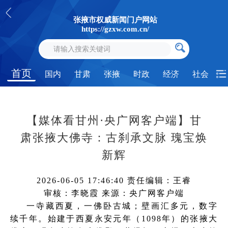
张掖市权威新闻门户网站
https://gzxw.com.cn/
首页
国内
甘肃
张掖
时政
经济
社会
【媒体看甘州·央广网客户端】甘
肃张掖大佛寺：古刹承文脉 瑰宝焕
新辉
2026-06-05 17:46:40
责任编辑：王睿
审核：李晓霞
来源：央广网客户端
一寺藏西夏，一佛卧古城；壁画汇多元，数字
续千年。始建于西夏永安元年（1098年）的张掖大