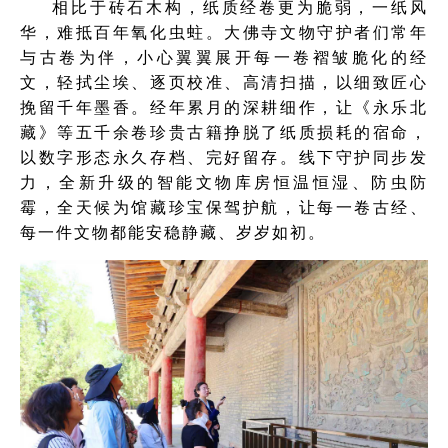
相比于砖石木构，纸质经卷更为脆弱，一纸风
华，难抵百年氧化虫蛀。大佛寺文物守护者们常年
与古卷为伴，小心翼翼展开每一卷褶皱脆化的经
文，轻拭尘埃、逐页校准、高清扫描，以细致匠心
挽留千年墨香。经年累月的深耕细作，让《永乐北
藏》等五千余卷珍贵古籍挣脱了纸质损耗的宿命，
以数字形态永久存档、完好留存。线下守护同步发
力，全新升级的智能文物库房恒温恒湿、防虫防
霉，全天候为馆藏珍宝保驾护航，让每一卷古经、
每一件文物都能安稳静藏、岁岁如初。