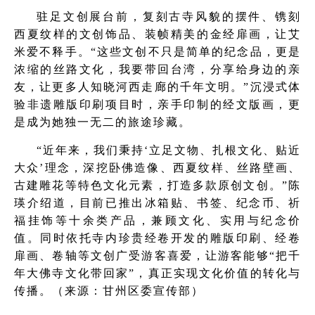
驻足文创展台前，复刻古寺风貌的摆件、镌刻
西夏纹样的文创饰品、装帧精美的金经扉画，让艾
米爱不释手。“这些文创不只是简单的纪念品，更是
浓缩的丝路文化，我要带回台湾，分享给身边的亲
友，让更多人知晓河西走廊的千年文明。”沉浸式体
验非遗雕版印刷项目时，亲手印制的经文版画，更
是成为她独一无二的旅途珍藏。
“近年来，我们秉持‘立足文物、扎根文化、贴近
大众’理念，深挖卧佛造像、西夏纹样、丝路壁画、
古建雕花等特色文化元素，打造多款原创文创。”陈
瑛介绍道，目前已推出冰箱贴、书签、纪念币、祈
福挂饰等十余类产品，兼顾文化、实用与纪念价
值。同时依托寺内珍贵经卷开发的雕版印刷、经卷
扉画、卷轴等文创广受游客喜爱，让游客能够“把千
年大佛寺文化带回家”，真正实现文化价值的转化与
传播。（来源：甘州区委宣传部）