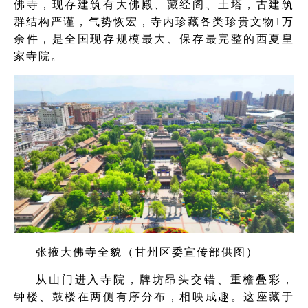
佛寺，现存建筑有大佛殿、藏经阁、土塔，古建筑
群结构严谨，气势恢宏，寺内珍藏各类珍贵文物1万
余件，是全国现存规模最大、保存最完整的西夏皇
家寺院。
张掖大佛寺全貌（甘州区委宣传部供图）
从山门进入寺院，牌坊昂头交错、重檐叠彩，
钟楼、鼓楼在两侧有序分布，相映成趣。这座藏于