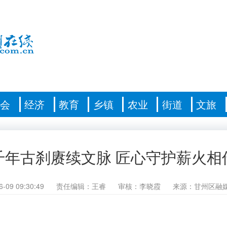
社会
经济
教育
乡镇
农业
街道
文旅
千年古刹赓续文脉 匠心守护薪火相
6-09 09:30:49
责任编辑：王睿
审核：李晓霞
来源：甘州区融