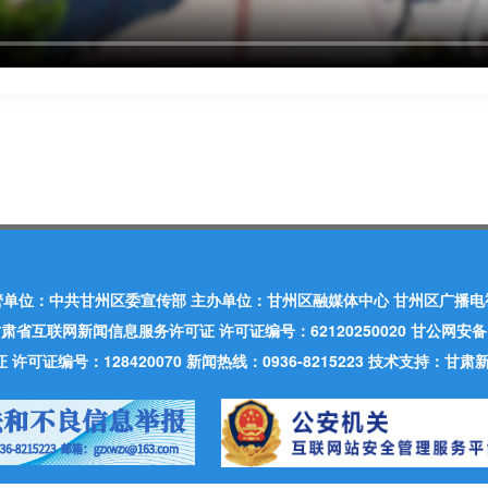
管单位：中共甘州区委宣传部 主办单位：甘州区融媒体中心 甘州区广播电
肃省互联网新闻信息服务许可证 许可证编号：62120250020 甘公网安备：620
可证编号：128420070 新闻热线：0936-8215223 技术支持：