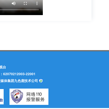
视台
70212003-22001
甘肃新媒体集团九色鹿技术公司