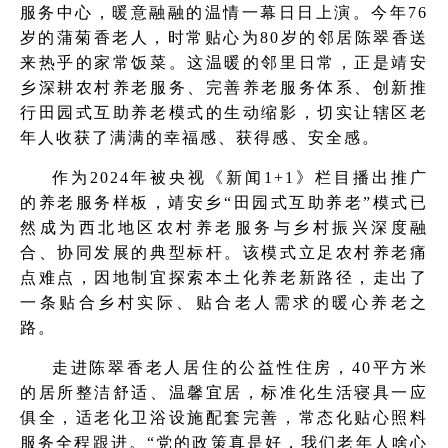
服务中心，暖意融融的温情一幕日日上演。今年76
岁的蒲菊香老人，时常贴心为80岁的邻居陈翠香送
来热乎的家常饭菜。这温暖的邻里日常，正是靖安
乡深耕农村养老服务、完善养老服务体系、创新推
行田园式互助养老模式的生动缩影，切实让辖区老
年人收获了满满的幸福感、获得感、安全感。
作为2024年被央视《新闻1+1》栏目播出推广
的养老服务样板，靖安乡“田园式互助养老”模式已
然成为西北地区农村养老服务与乡村振兴深度融
合、协同发展的典型标杆。该模式立足农村养老痛
点难点，因地制宜探索本土化养老新路径，走出了
一条贴合乡村实际、贴合老人需求的暖心养老之
路。
走进陈翠香老人居住的公益性住房，40平方米
的居所整洁舒适、温馨宜居，标准化生活寝具一应
俱全，适老化卫浴设施配套完善，常态化贴心照料
服务全程跟进。“党的政策真是好，我们老年人啥心