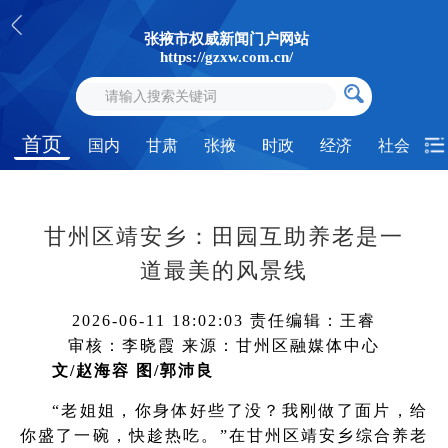
张掖市权威新闻门户网站
https://gzxw.com.cn/
首页
国内
甘肃
张掖
时政
经济
社会
甘州区靖安乡：田园互助养老是一
道最美的风景线
2026-06-11 18:02:03
责任编辑：王睿
审核：李晓霞
来源：甘州区融媒体中心
文/赵海容 图/郭沛良
“老姐姐，你身体好些了没？我刚做了面片，给
你盛了一碗，快趁热吃。”在甘州区靖安乡综合养老