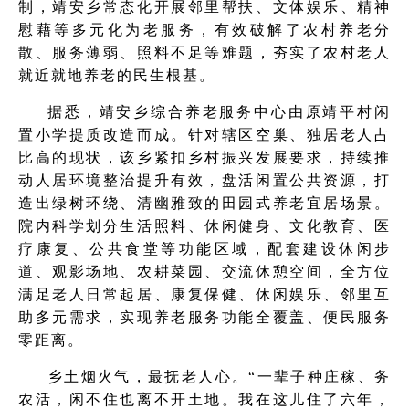
制，靖安乡常态化开展邻里帮扶、文体娱乐、精神
慰藉等多元化为老服务，有效破解了农村养老分
散、服务薄弱、照料不足等难题，夯实了农村老人
就近就地养老的民生根基。
据悉，靖安乡综合养老服务中心由原靖平村闲
置小学提质改造而成。针对辖区空巢、独居老人占
比高的现状，该乡紧扣乡村振兴发展要求，持续推
动人居环境整治提升有效，盘活闲置公共资源，打
造出绿树环绕、清幽雅致的田园式养老宜居场景。
院内科学划分生活照料、休闲健身、文化教育、医
疗康复、公共食堂等功能区域，配套建设休闲步
道、观影场地、农耕菜园、交流休憩空间，全方位
满足老人日常起居、康复保健、休闲娱乐、邻里互
助多元需求，实现养老服务功能全覆盖、便民服务
零距离。
乡土烟火气，最抚老人心。“一辈子种庄稼、务
农活，闲不住也离不开土地。我在这儿住了六年，