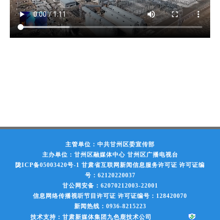
主管单位：中共甘州区委宣传部
主办单位：甘州区融媒体中心 甘州区广播电视台
陇ICP备05003420号-1
甘肃省互联网新闻信息服务许可证 许可证编
号：62120220037
甘公网安备：62070212003-22001
信息网络传播视听节目许可证 许可证编号：128420070
新闻热线：0936-8215223
技术支持：甘肃新媒体集团九色鹿技术公司