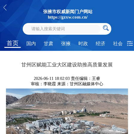
张掖市权威新闻门户网站
https://gzxw.com.cn/
首页
国内
甘肃
张掖
时政
经济
社会
甘州区赋能工业大区建设助推高质量发展
2026-06-11 18:02:03
责任编辑：王睿
审核：李晓霞
来源：甘州区融媒体中心