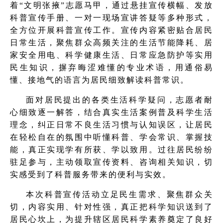
着“文明张掖”志愿马甲，通过悬挂宣传横幅、发放
科普宣传手册、一对一现场宣讲答疑等多种形式，
全方位开展科普宣传工作。宣传内容紧密贴合居民
日常生活，聚焦群众高频关注的生活节能降耗、居
家安全用电、科学健康生活、日常应急防护等实用
民生知识，摒弃晦涩难懂的专业术语，用通俗易
懂、接地气的语言为居民细致解读科普常识。
面对居民提出的各类生活科学疑问，志愿者耐
心细致逐一解答，结合真实生活案例普及科学生活
理念，纠正日常不良生活习惯与认知误区，让居民
在轻松自在的氛围中听懂科普、学会常识、掌握技
能，真正实现学有所获、学以致用。过往居民纷纷
驻足参与，主动领取宣传资料、咨询相关知识，切
实感受到了科普服务带来的便利与实效。
本次科普宣传活动立足民生需求、聚焦群众关
切，内容实用、针对性强，真正把科学知识送到了
居民心坎上，为提升辖区居民科学素养奠定了良好