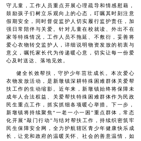
守儿童，工作人员重点开展心理疏导和情感慰藉，
鼓励孩子们树立乐观向上的心态，叮嘱其时刻注意
假期安全，同时督促监护人切实履行监护责任，加
强日常陪伴与关爱。针对儿童在校就读、外出不在
家等特殊情况，工作人员不拖延、不敷衍，妥善将
爱心衣物转交监护人，详细说明物资发放的初衷与
意义，嘱托家长代为传递暖心意，切实让每一份爱
心及时送达、落地见效。
健全长效帮扶，守护少年茁壮成长。本次爱心
衣物发放活动，是新墩镇深耕特殊困难群体关爱帮
扶工作的生动缩影。近年来，新墩镇始终将保障未
成年人合法权益、关爱帮扶特殊困难群体作为民政
民生重点工作，抓实抓细各项暖心举措。下一步，
新墩镇将持续聚焦“一老一小一困”重点群体，常态
化开展“敲门行动”与结对帮扶工作，持续织密筑牢
民生保障安全网，全力护航辖区青少年健康快乐成
长，让党和政府的温暖关怀、社会的善意温情，如