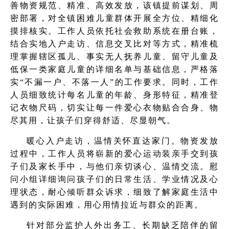
善物资规范、精准、高效发放，该镇提前谋划、周
密部署，对全镇困难儿童群体开展全方位、精细化
摸排核实。工作人员依托社会救助系统在册台账，
结合实地入户走访、信息交叉比对等方式，精准梳
理掌握辖区孤儿、事实无人抚养儿童、留守儿童及
低保一类家庭儿童的详细名单与基础信息，严格落
实“不漏一户、不落一人”的工作要求。同时，工作
人员细致统计每名儿童的年龄、身形特征，精准登
记衣物尺码，切实让每一件爱心衣物贴合合身、物
尽其用，让孩子们穿得舒适、尽显朝气。
暖心入户走访，温情关怀直达家门。物资发放
过程中，工作人员将崭新的爱心运动装亲手交到孩
子们及家长手中，与他们亲切谈心、温情交流。慰
问小组详细询问孩子们的日常生活、学业情况及心
理状态，耐心倾听群众诉求，细致了解家庭生活中
遇到的实际困难，用心用情拉近与群众的距离。
针对部分监护人外出务工、长期缺乏陪伴的留