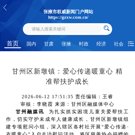
张掖市权威新闻门户网站
https://gzxw.com.cn/
首页
国内
甘肃
张掖
时政
经济
社会
甘州区新墩镇：爱心传递暖童心 精
准帮扶护成长
2026-06-12 17:51:35
责任编辑：王睿
审核：李晓霞
来源：甘州区融媒体中心
甘州融媒讯
为扎实抓实困境儿童关爱帮扶工
作，切实守护未成年人健康成长，甘州区新墩镇组
建专项慰问小组，深入辖区各村社开展“爱心传递·
衣暖童心”入户走访慰问活动，将区慈善协会捐赠的