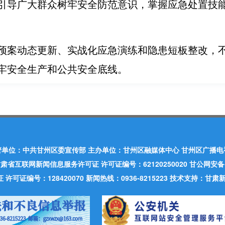
引导广大群众树牢安全防范意识，掌握应急处置技
预案动态更新、实战化应急演练和隐患短板整改，
牢安全生产和公共安全底线。
管单位：中共甘州区委宣传部 主办单位：甘州区融媒体中心 甘州区广播电
肃省互联网新闻信息服务许可证 许可证编号：62120250020 甘公网安备：620
可证编号：128420070 新闻热线：0936-8215223 技术支持：