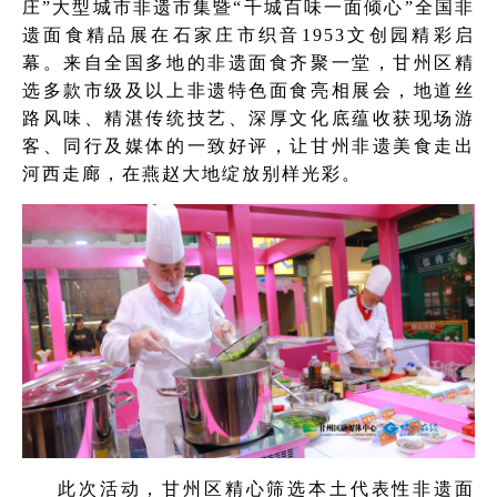
庄”大型城市非遗市集暨“千城百味一面倾心”全国非
遗面食精品展在石家庄市织音1953文创园精彩启
幕。来自全国多地的非遗面食齐聚一堂，甘州区精
选多款市级及以上非遗特色面食亮相展会，地道丝
路风味、精湛传统技艺、深厚文化底蕴收获现场游
客、同行及媒体的一致好评，让甘州非遗美食走出
河西走廊，在燕赵大地绽放别样光彩。
此次活动，甘州区精心筛选本土代表性非遗面