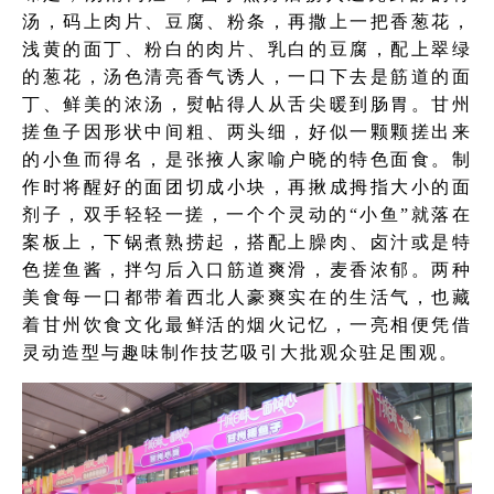
汤，码上肉片、豆腐、粉条，再撒上一把香葱花，
浅黄的面丁、粉白的肉片、乳白的豆腐，配上翠绿
的葱花，汤色清亮香气诱人，一口下去是筋道的面
丁、鲜美的浓汤，熨帖得人从舌尖暖到肠胃。甘州
搓鱼子因形状中间粗、两头细，好似一颗颗搓出来
的小鱼而得名，是张掖人家喻户晓的特色面食。制
作时将醒好的面团切成小块，再揪成拇指大小的面
剂子，双手轻轻一搓，一个个灵动的“小鱼”就落在
案板上，下锅煮熟捞起，搭配上臊肉、卤汁或是特
色搓鱼酱，拌匀后入口筋道爽滑，麦香浓郁。两种
美食每一口都带着西北人豪爽实在的生活气，也藏
着甘州饮食文化最鲜活的烟火记忆，一亮相便凭借
灵动造型与趣味制作技艺吸引大批观众驻足围观。