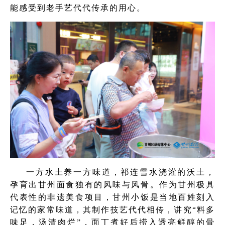
能感受到老手艺代代传承的用心。
一方水土养一方味道，祁连雪水浇灌的沃土，
孕育出甘州面食独有的风味与风骨。作为甘州极具
代表性的非遗美食项目，甘州小饭是当地百姓刻入
记忆的家常味道，其制作技艺代代相传，讲究“料多
味足，汤清肉烂”，面丁煮好后捞入透亮鲜醇的骨