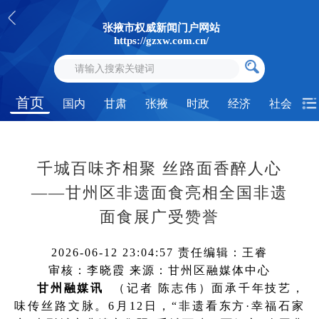
张掖市权威新闻门户网站
https://gzxw.com.cn/
首页
国内
甘肃
张掖
时政
经济
社会
千城百味齐相聚 丝路面香醉人心
——甘州区非遗面食亮相全国非遗
面食展广受赞誉
2026-06-12 23:04:57
责任编辑：王睿
审核：李晓霞
来源：甘州区融媒体中心
甘州融媒讯
（记者 陈志伟）面承千年技艺，
味传丝路文脉。6月12日，“非遗看东方·幸福石家