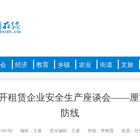
社会
经济
教育
乡镇
农业
街道
文旅
开租赁企业安全生产座谈会——厘
防线
:00:55
编辑：王睿
责任编辑：王睿
审核：李晓霞
来源：甘