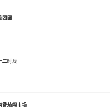
是团圆
十二时辰
漠番茄闯市场