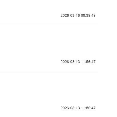
2026-03-16 09:39:49
2026-03-13 11:56:47
2026-03-13 11:56:47