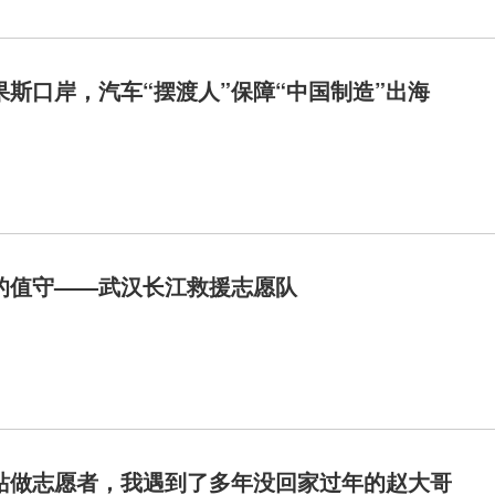
果斯口岸，汽车“摆渡人”保障“中国制造”出海
的值守——武汉长江救援志愿队
站做志愿者，我遇到了多年没回家过年的赵大哥