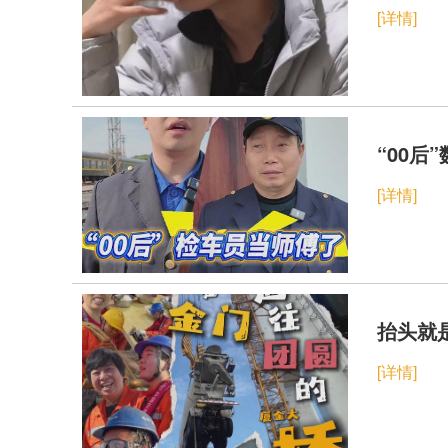
[详情]
“00
[详情]
抬头就
[详情]